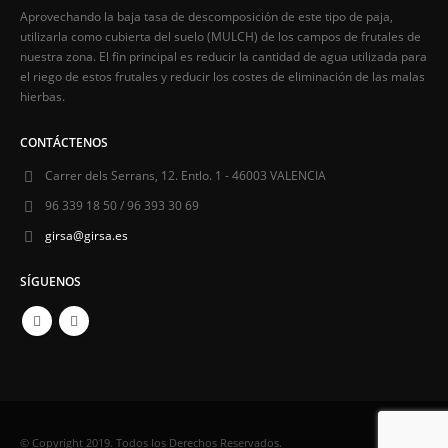
Aprovechando la baja tasa de descomposición de este tipo de paja,
utilizarla como cubierta del suelo (MULCH) de los campos de frutales de
nuestra zona. El fin principal es reducir la cantidad de agua utilizada para
el riego de estos frutales y reducir los costes de eliminación de las malas
hierbas.
CONTÁCTENOS
Carrer dels Serrans, 12. Entlo. 1 - 46003 VALENCIA
96 339 18 50 / 96 393 30 69
girsa@girsa.es
SÍGUENOS
© Copyright 2019. Todos los Derechos Reservados.