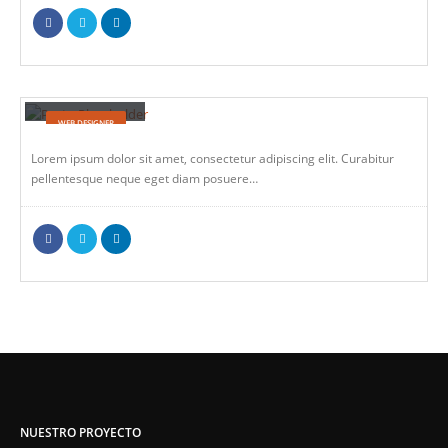
Jerry Doe
WEB DESIGNER
Lorem ipsum dolor sit amet, consectetur adipiscing elit. Curabitur
pellentesque neque eget diam posuere…
NUESTRO PROYECTO