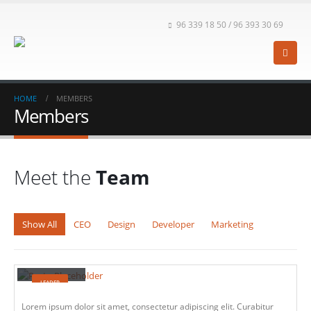
96 339 18 50 / 96 393 30 69
HOME
MEMBERS
Members
Meet the
Team
Show All
CEO
Design
Developer
Marketing
John Doe
LEADER
Lorem ipsum dolor sit amet, consectetur adipiscing elit. Curabitur