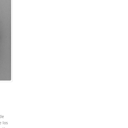
 de
e los