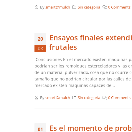
By
smart@mulch
Sin categoría
0 Comments
Ensayos finales extend
20
frutales
Dic
Conclusiones En el mercado existen maquinas para
podrían ser los remolques estercoladores y las 
de un material pulverizado, cosa que no ocurre c
tamaño que no podrían circular por las calles de
mercado existen maquinas capaces de...
By
smart@mulch
Sin categoría
0 Comments
Es el momento de proba
01