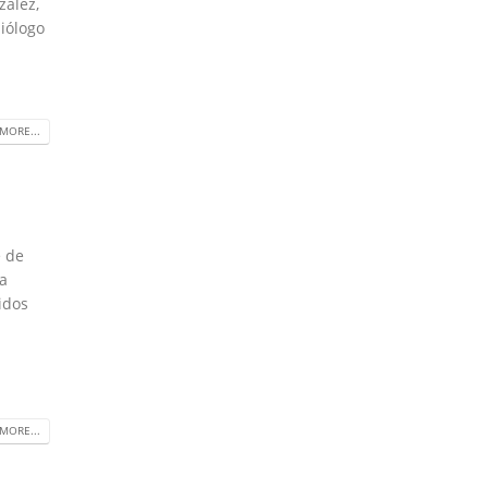
zález,
biólogo
MORE...
e de
ha
idos
MORE...