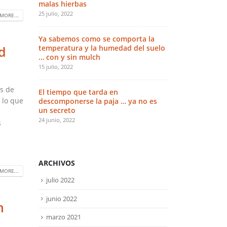
malas hierbas
los campos d
25 julio, 2022
23 marzo, 2021
MORE...
Ya sabemos como se comporta la
Ensayos fina
d
temperatura y la humedad del suelo
arroz en los
… con y sin mulch
20 diciembre, 20
15 julio, 2022
Es el momen
s de
El tiempo que tarda en
bacterias el
 lo que
descomponerse la paja … ya no es
cultivo
un secreto
1 junio, 2020
24 junio, 2022
s
ARCHIVOS
MORE...
julio 2022
junio 2022
n
marzo 2021