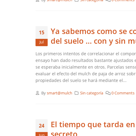
Ya sabemos como se c
15
del suelo … con y sin m
Jul
Los primeros intentos de correlacionar el compo
ensayo han dado resultados bastante ajustados en
se esperaba inicialmente en otros. Parcelas sens
evaluar el efecto del mulch de paja de arroz so
propiedades del suelo se hará mediante el...
By
smart@mulch
Sin categoría
0 Comments
El tiempo que tarda en
24
secreto
Jun