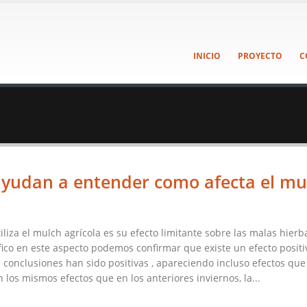
INICIO
PROYECTO
C
ayudan a entender como afecta el mu
liza el mulch agrícola es su efecto limitante sobre las malas hierb
ico en este aspecto podemos confirmar que existe un efecto positi
 conclusiones han sido positivas , apareciendo incluso efectos que
 los mismos efectos que en los anteriores inviernos, la...