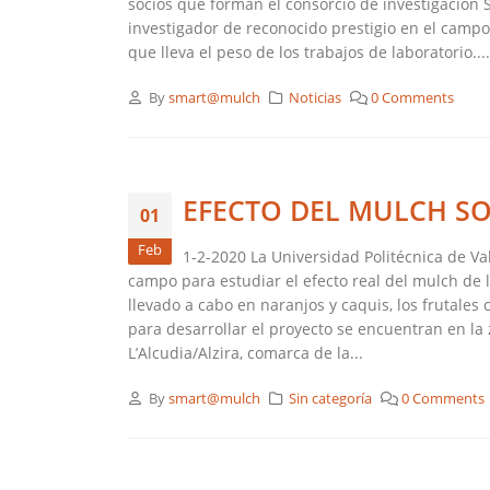
socios que forman el consorcio de investigación
investigador de reconocido prestigio en el campo d
que lleva el peso de los trabajos de laboratorio....
By
smart@mulch
Noticias
0 Comments
EFECTO DEL MULCH SO
01
Feb
1-2-2020 La Universidad Politécnica de V
campo para estudiar el efecto real del mulch de la
llevado a cabo en naranjos y caquis, los frutales
para desarrollar el proyecto se encuentran en la
L’Alcudia/Alzira, comarca de la...
By
smart@mulch
Sin categoría
0 Comments