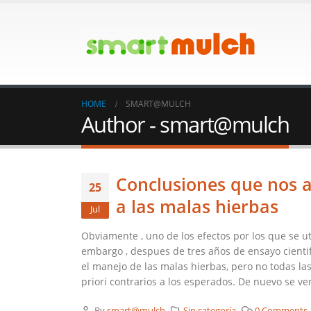
HOME
SMART@MULCH
Author - smart@mulch
Conclusiones que nos 
25
a las malas hierbas
Jul
Obviamente , uno de los efectos por los que se uti
embargo , despues de tres años de ensayo cientif
el manejo de las malas hierbas, pero no todas las
priori contrarios a los esperados. De nuevo se ven
By
smart@mulch
Sin categoría
0 Comments