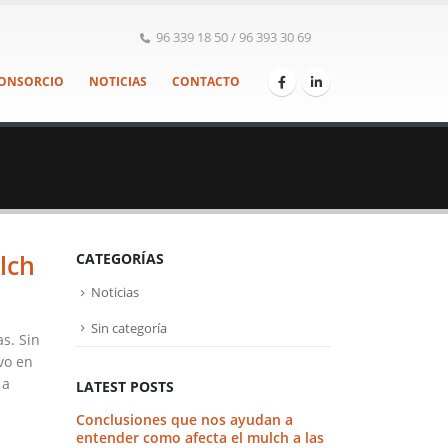
96 339 18 50 / 96 393 30 69
ONSORCIO
NOTICIAS
CONTACTO
lch
CATEGORÍAS
Noticias
Sin categoría
as. Sin
vo en
 a
LATEST POSTS
Conclusiones que nos ayudan a
El «plan» par
entender como afecta el mulch a las
paja de arro