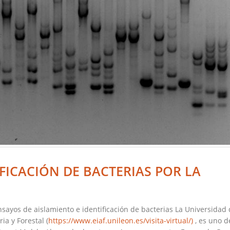
FICACIÓN DE BACTERIAS POR LA
nsayos de aislamiento e identificación de bacterias La Universidad
ia y Forestal (
https://www.eiaf.unileon.es/visita-virtual/)
, es uno d