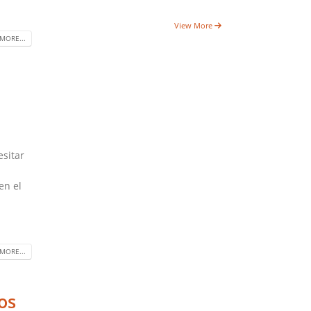
View More
MORE...
esitar
en el
MORE...
os