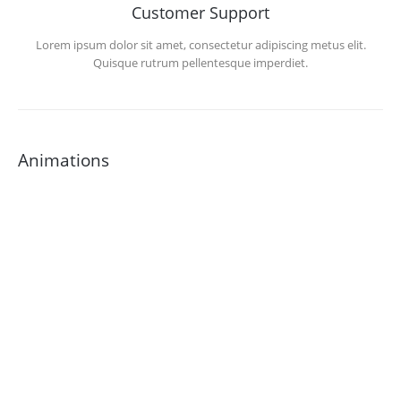
Customer Support
Lorem ipsum dolor sit amet, consectetur adipiscing metus elit.
Quisque rutrum pellentesque imperdiet.
Animations
Loved by Customers
Donec id elit non mi porta gravida at eget metus. Fusce dapibus.