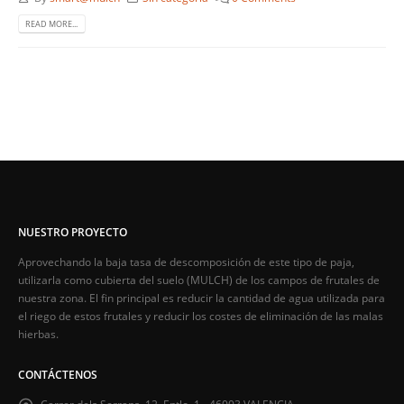
READ MORE...
NUESTRO PROYECTO
Aprovechando la baja tasa de descomposición de este tipo de paja,
utilizarla como cubierta del suelo (MULCH) de los campos de frutales de
nuestra zona. El fin principal es reducir la cantidad de agua utilizada para
el riego de estos frutales y reducir los costes de eliminación de las malas
hierbas.
CONTÁCTENOS